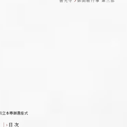
善光寺
御開帳行事 第三部
 前立本尊御還座式
部
｜
›
目 次