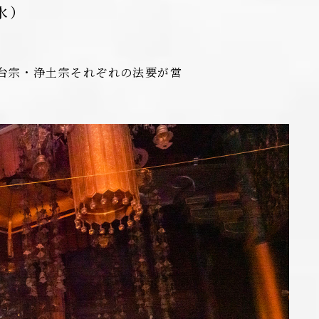
水）
台宗・浄土宗それぞれの法要が営