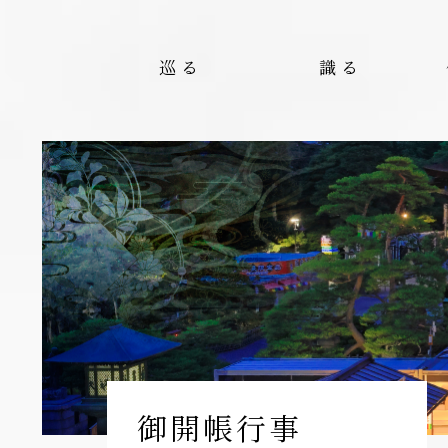
巡る
識る
御開帳行事