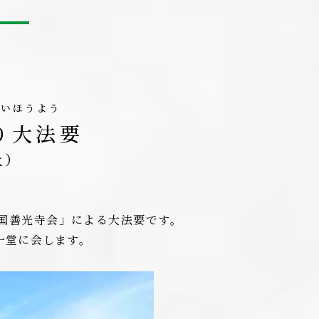
だいほうよう
り大法要
土）
国善光寺会」による大法要です。
一堂に会します。