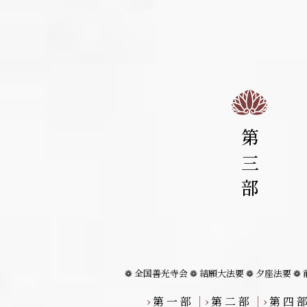
第三部
❁ 全国善光寺会
❁ 結願大法要
❁ 夕座法要
❁
›
第 一 部
｜
›
第 二 部
｜
›
第 四 