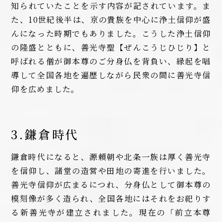
知られていたことを示す内容が記されています。ま
た、10世紀後半は、京の貴族を中心に浄土信仰が盛
んになった時期でもありました。こうした浄土信仰
の隆盛とともに、善光寺聖【ぜんこうじひじり】と
呼ばれる僧が御本尊のご分身仏を背負い、縁起を唱
導して全国各地を遍歴しながら民衆の間に善光寺信
仰を広めました。
3.鎌倉時代
鎌倉時代になると、源頼朝や北条一族は厚く善光寺
を信仰し、諸堂の造営や田地の寄進を行いました。
善光寺信仰が広まるにつれ、分身仏として御本尊の
模刻像が多く造られ、全国各地にはそれをお祀りす
る新善光寺が建立されました。現在の「前立本尊