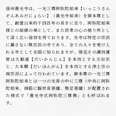
信州善光寺は、一光三尊阿弥陀如来【いっこうさん
ぞんあみだにょらい】（善光寺如来）を御本尊とし
て、創建以来約千四百年の長きに亘り、阿弥陀如来
様との結縁の場として、また民衆の心の拠り所とし
て深く広い信仰を得ております。当寺は特定の宗派
に属さない無宗派の寺であり、全ての人々を受け入
れる寺として全国に知られますが、現在その護持運
営は大勧進【だいかんじん】を本坊とする天台宗
と、大本願【だいほんがん】を本坊とする浄土宗の
両宗派によって行われています。御本尊の一光三尊
阿弥陀如来とは一つの光背の中に三尊（中央に阿弥
陀如来、両脇に観世音菩薩、勢至菩薩）が配置され
た様式で「善光寺式阿弥陀三尊像」とも呼ばれま
す。