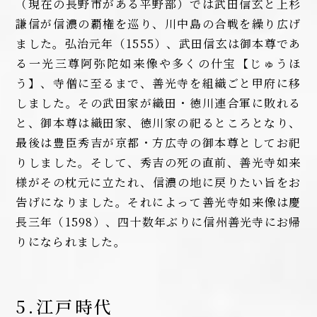
（現在の長野市がある平野部）では武田信玄と上杉
謙信が信濃の覇権を巡り、川中島の合戦を繰り広げ
ました。弘治元年（1555）、武田信玄は御本尊であ
る一光三尊阿弥陀如来像や多くの什宝【じゅうほ
う】、寺僧に至るまで、善光寺を組織ごと甲府に移
しました。その武田家が織田・徳川連合軍に敗れる
と、御本尊は織田家、徳川家の祀るところとなり、
最後は豊臣秀吉が京都・方広寺の御本尊としてお祀
りしました。そして、秀吉の死の直前、善光寺如来
様がその枕元に立たれ、信濃の地に戻りたい旨をお
告げになりました。それによって善光寺如来像は慶
長三年（1598）、四十数年ぶりに信州善光寺にお帰
りになられました。
5.江戸時代