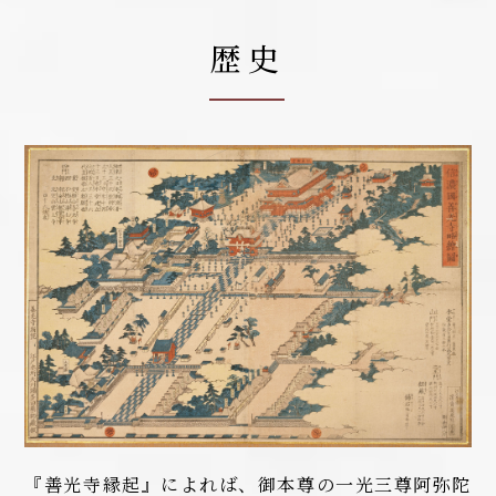
歴史
『善光寺縁起』によれば、御本尊の一光三尊阿弥陀