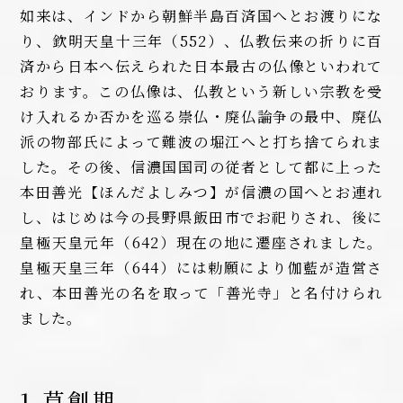
如来は、インドから朝鮮半島百済国へとお渡りにな
り、欽明天皇十三年（552）、仏教伝来の折りに百
済から日本へ伝えられた日本最古の仏像といわれて
おります。この仏像は、仏教という新しい宗教を受
け入れるか否かを巡る崇仏・廃仏論争の最中、廃仏
派の物部氏によって難波の堀江へと打ち捨てられま
した。その後、信濃国国司の従者として都に上った
本田善光【ほんだよしみつ】が信濃の国へとお連れ
し、はじめは今の長野県飯田市でお祀りされ、後に
皇極天皇元年（642）現在の地に遷座されました。
皇極天皇三年（644）には勅願により伽藍が造営さ
れ、本田善光の名を取って「善光寺」と名付けられ
ました。
1.草創期