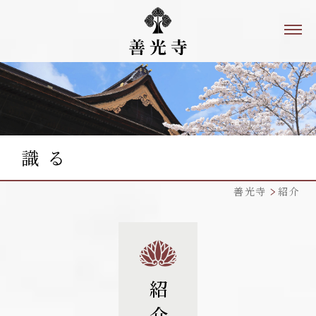
識 る
善光寺
紹介
紹介