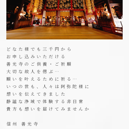
どなた様でも三千円から
お申し込みいただける
善光寺のご供養・ご祈願
大切な故人を偲ぶ…
願いを叶えるために祈る…
いつの世も、人々は阿弥陀様に
想いを伝えてきました
静謐な浄域で体験する非日常
貴方も想いを届けてみませんか
信州 善光寺