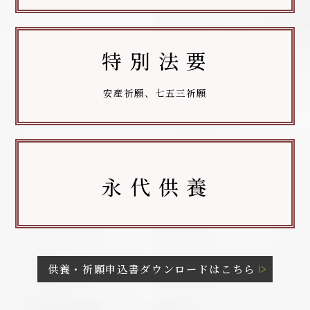
特 別 法 要
安産祈願、七五三祈願
永 代 供 養
供養・祈願申込書ダウンロードはこちら