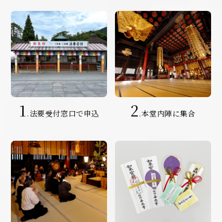
1
2
.法要受付窓口で申込
.本堂内陣に集合