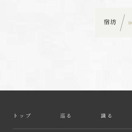
宿坊
トップ
巡る
識る