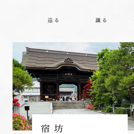
巡る
識る
宿 坊