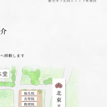
善光寺
北西エリア
常徳院
介
細へ移動します