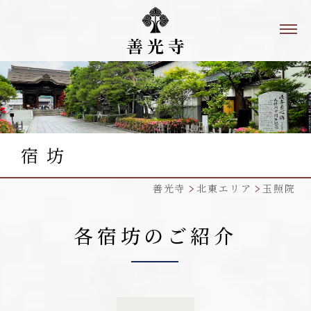
宿 坊
善光寺
北東エリア
玉照院
各宿坊のご紹介