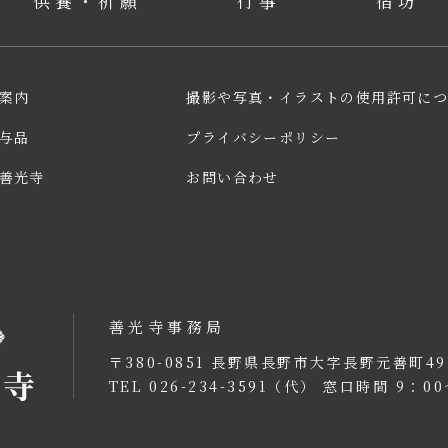
供養・祈願
行事
宿坊
案内
撮影や写真・イラストの使用許可に
与品
プライバシーポリシー
善光寺
お問い合わせ
善光寺事務局
〒380-0851
長野県長野市大字長野元善町49
TEL 026-234-3591（代）
窓口時間 9：00