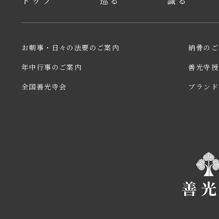
トップ
巡る
識る
お朝事・日々の法要のご案内
納⾻のご
年中行事のご案内
善光寺授
全国善光寺会
ブランド