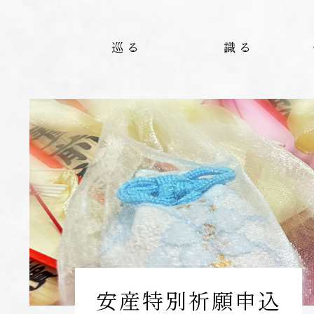
巡る
識る
安産特別祈願申込